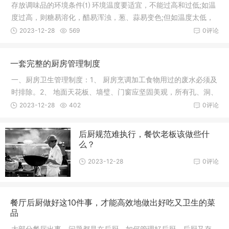
存放调味品的环境条件⑴ 环境温度要适宜，不能过高和过低;如温
度过高，则糖易溶化，醋易浑浊，葱、蒜易变色;但如温度太低，
葱、
2023-12-28
569
0评论
一套完整的厨房管理制度
一、厨房卫生管理制度：1、 厨房烹调加工食物用过的废水必须及
时排除。2、 地面天花板、墙璧、门窗应坚固美观，所有孔、洞、
缝、
2023-12-28
402
0评论
后厨规范难执行，餐饮老板该做些什
么？
2023-12-28
0评论
餐厅后厨做好这10件事，才能高效地做出好吃又卫生的菜
品
大部分餐厅出事，问题都是在后厨。如何管理好后厨，后厨又存