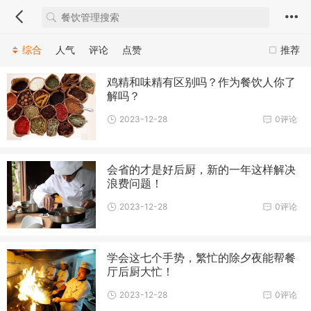
综合
人气
评论
点赞
推荐
鸡精和味精有区别吗？作为餐饮人你了
解吗？
2023-12-28
0评论
会省的才是好后厨，新的一年这样解决
浪费问题！
2023-12-28
0评论
学会这七个手势，繁忙的除夕夜能帮餐
厅后厨大忙！
2023-12-28
0评论