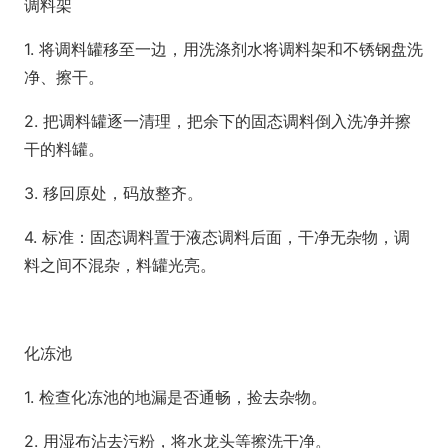
调料架
1. 将调料罐移至一边，用洗涤剂水将调料架和不锈钢盘洗
净、擦干。
2. 把调料罐逐一清理，把余下的固态调料倒入洗净并擦
干的料罐。
3. 移回原处，码放整齐。
4. 标准：固态调料置于液态调料后面，干净无杂物，调
料之间不混杂，料罐光亮。
化冻池
1. 检查化冻池的地漏是否通畅，捡去杂物。
2. 用湿布沾去污粉，将水龙头等擦洗干净。