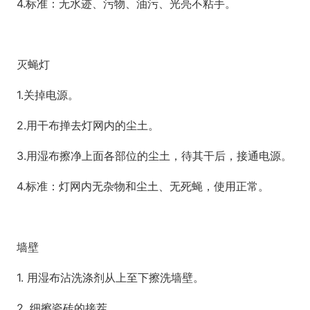
4.标准：无水迹、污物、油污、光亮不粘手。
灭蝇灯
1.关掉电源。
2.用干布掸去灯网内的尘土。
3.用湿布擦净上面各部位的尘土，待其干后，接通电源。
4.标准：灯网内无杂物和尘土、无死蝇，使用正常。
墙壁
1. 用湿布沾洗涤剂从上至下擦洗墙壁。
2. 细擦瓷砖的接茬。