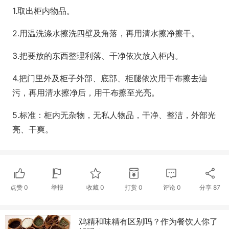
1.取出柜内物品。
2.用温洗涤水擦洗四壁及角落，再用清水擦净擦干。
3.把要放的东西整理利落、干净依次放入柜内。
4.把门里外及柜子外部、底部、柜腿依次用干布擦去油
污，再用清水擦净后，用干布擦至光亮。
5.标准：柜内无杂物，无私人物品，干净、整洁，外部光
亮、干爽。
点赞
0
举报
收藏
0
打赏
0
评论
0
分享
87
鸡精和味精有区别吗？作为餐饮人你了