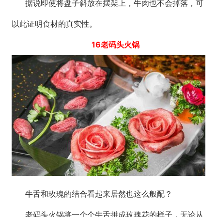
据说即使将盘子斜放在摆架上，牛肉也不会掉落，可
以此证明食材的真实性。
16老码头火锅
牛舌和玫瑰的结合看起来居然也这么般配？
老码头火锅将一个个牛舌拼成玫瑰花的样子，无论从