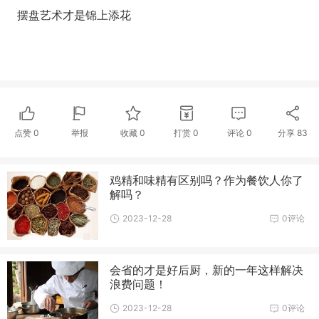
摆盘艺术才是锦上添花
点赞
0
举报
收藏
0
打赏
0
评论
0
分享
83
鸡精和味精有区别吗？作为餐饮人你了
解吗？
2023-12-28
0评论
会省的才是好后厨，新的一年这样解决
浪费问题！
2023-12-28
0评论