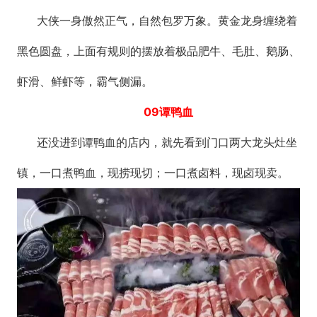
大侠一身傲然正气，自然包罗万象。黄金龙身缠绕着
黑色圆盘，上面有规则的摆放着极品肥牛、毛肚、鹅肠、
虾滑、鲜虾等，霸气侧漏。
09谭鸭血
还没进到谭鸭血的店内，就先看到门口两大龙头灶坐
镇，一口煮鸭血，现捞现切；一口煮卤料，现卤现卖。