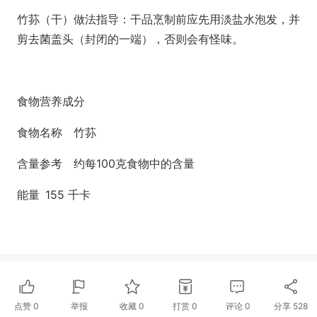
竹荪（干）做法指导：干品烹制前应先用淡盐水泡发，并
剪去菌盖头（封闭的一端），否则会有怪味。
食物营养成分
食物名称
竹荪
含量参考
约每100克食物中的含量
能量
155 千卡
点赞
0
举报
收藏
0
打赏
0
评论
0
分享
528