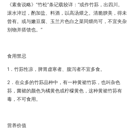
《素食说略》“竹松”条记载较详：“或作竹荪，出四川。
滚水淬过，酌加盐、料酒，以高汤煨之。清脆腴美，得未
曾有。或与嫩豆腐、玉兰片色白之菜同煨尚可，不宜夹杂
别物并搭馈也。”
食用禁忌
1．竹荪性凉，脾胃虚寒者、腹泻者不宜多食。
2．在众多的竹荪品种中，有一种黄裙竹荪，也叫杂色
荪，菌裙的颜色为橘黄色或柠檬黄色，这种黄裙竹荪有
毒，不可食用。
营养价值