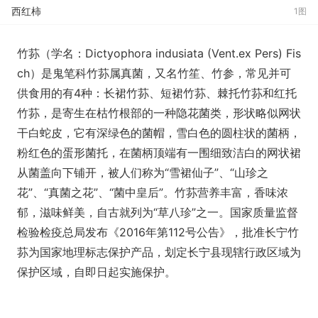
西红柿
1图
竹荪（学名：Dictyophora indusiata (Vent.ex Pers) Fis
ch）是鬼笔科竹荪属真菌，又名竹笙、竹参，常见并可
供食用的有4种：长裙竹荪、短裙竹荪、棘托竹荪和红托
竹荪，是寄生在枯竹根部的一种隐花菌类，形状略似网状
干白蛇皮，它有深绿色的菌帽，雪白色的圆柱状的菌柄，
粉红色的蛋形菌托，在菌柄顶端有一围细致洁白的网状裙
从菌盖向下铺开，被人们称为“雪裙仙子”、“山珍之
花”、“真菌之花”、“菌中皇后”。竹荪营养丰富，香味浓
郁，滋味鲜美，自古就列为“草八珍”之一。国家质量监督
检验检疫总局发布《2016年第112号公告》，批准长宁竹
荪为国家地理标志保护产品，划定长宁县现辖行政区域为
保护区域，自即日起实施保护。