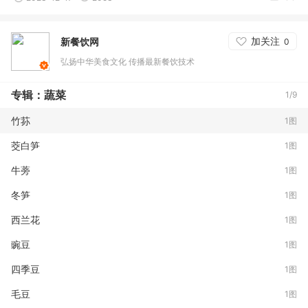
加关注
新餐饮网
0
弘扬中华美食文化 传播最新餐饮技术
专辑：蔬菜
1/9
竹荪
1图
茭白笋
1图
牛蒡
1图
冬笋
1图
西兰花
1图
豌豆
1图
四季豆
1图
毛豆
1图