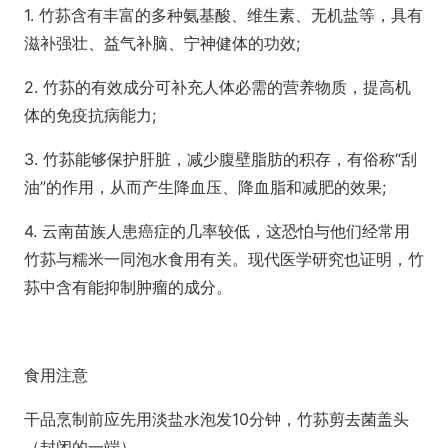
1. 竹荪含有丰富的多种氨基酸、维生素、无机盐等，具有
滋补强壮、益气补脑、宁神健体的功效;
2. 竹荪的有效成分可补充人体必需的营养物质，提高机
体的免疫抗病能力;
3. 竹荪能够保护肝脏，减少腹壁脂肪的积存，有俗称“刮
油”的作用，从而产生降血压、降血脂和减肥的效果;
4. 云南苗族人患癌症的几率较低，这恐怕与他们经常用
竹荪与糯米一同泡水食用有关。现代医学研究也证明，竹
荪中含有能抑制肿瘤的成分。
食用注意
干品烹制前应先用淡盐水泡发10分钟，竹荪剪去菌盖头
（封闭的一端）。