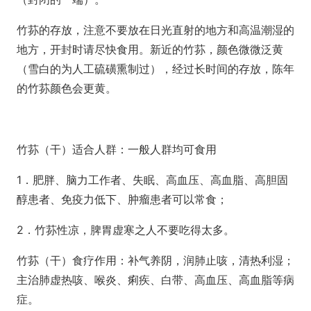
竹荪的存放，注意不要放在日光直射的地方和高温潮湿的
地方，开封时请尽快食用。新近的竹荪，颜色微微泛黄
（雪白的为人工硫磺熏制过），经过长时间的存放，陈年
的竹荪颜色会更黄。
竹荪（干）适合人群：一般人群均可食用
1．肥胖、脑力工作者、失眠、高血压、高血脂、高胆固
醇患者、免疫力低下、肿瘤患者可以常食；
2．竹荪性凉，脾胃虚寒之人不要吃得太多。
竹荪（干）食疗作用：补气养阴，润肺止咳，清热利湿；
主治肺虚热咳、喉炎、痢疾、白带、高血压、高血脂等病
症。