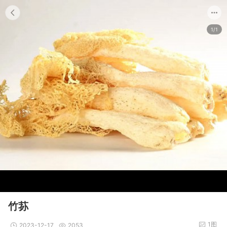
1/1
竹荪
1图
2023-12-17
2053