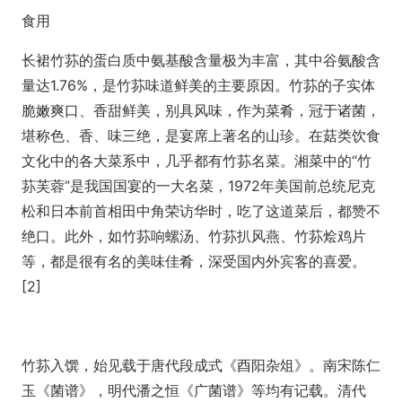
食用
长裙竹荪的蛋白质中氨基酸含量极为丰富，其中谷氨酸含
量达1.76%，是竹荪味道鲜美的主要原因。竹荪的子实体
脆嫩爽口、香甜鲜美，别具风味，作为菜肴，冠于诸菌，
堪称色、香、味三绝，是宴席上著名的山珍。在菇类饮食
文化中的各大菜系中，几乎都有竹荪名菜。湘菜中的“竹
荪芙蓉”是我国国宴的一大名菜，1972年美国前总统尼克
松和日本前首相田中角荣访华时，吃了这道菜后，都赞不
绝口。此外，如竹荪响螺汤、竹荪扒风燕、竹荪烩鸡片
等，都是很有名的美味佳肴，深受国内外宾客的喜爱。
[2]
竹荪入馔，始见载于唐代段成式《酉阳杂俎》。南宋陈仁
玉《菌谱》，明代潘之恒《广菌谱》等均有记载。清代