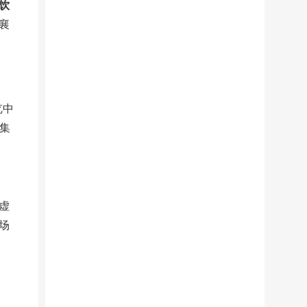
饮
襄
览中
云集
虚
场