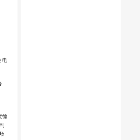
材电
餐
麦德
副
场