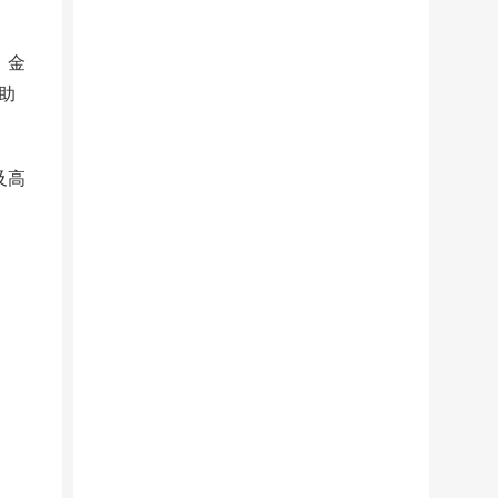
；金
助
及高