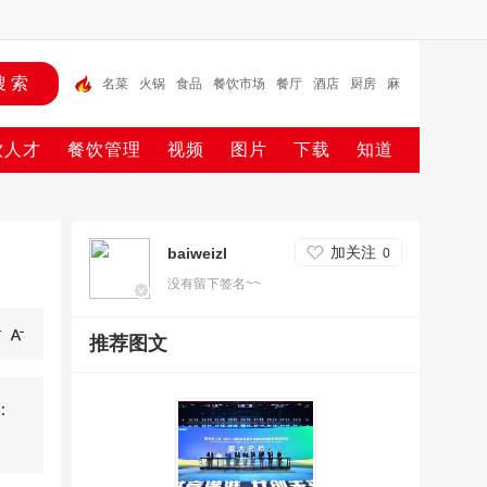
名菜
火锅
食品
餐饮市场
餐厅
酒店
厨房
麻
辣烫
投资
预制菜
名菜
饮人才
餐饮管理
视频
图片
下载
知道
加关注
baiweizl
0
没有留下签名~~
推荐图文
：