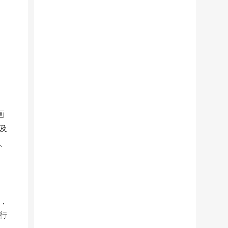
画
及
、
，
行