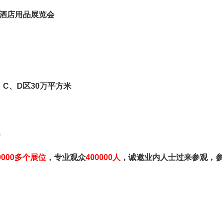
酒店用品展览会
、
C
、
D
区
30
万平方米
m
9000
多个展位
，专业观众
400000
人
，诚邀业内人士过来参观，