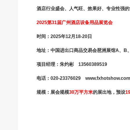
酒店行业盛会、人气旺、效果好、专业性强的
2025
第
31
届广州酒店设备用品展览会
时间：
2025
年
12
月
18-20
日
地址：中国进出口商品交易会琶洲展馆
A
、
B
项目经理：朱灼彬
13560389519
电话：
020-23376029 www.fxhotshow.co
规模：展会规模
30
万平方米
的展出地，预设
1