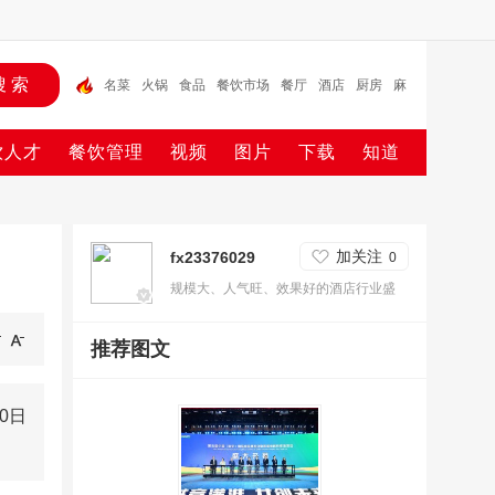
名菜
火锅
食品
餐饮市场
餐厅
酒店
厨房
麻
辣烫
投资
预制菜
饮人才
餐饮管理
视频
图片
下载
知道
加关注
fx23376029
0
规模大、人气旺、效果好的酒店行业盛
会-2025第三十一届广州酒店设备用品展
推荐图文
览会于2025年12月18-20日在广州的琶
洲展馆举办，诚邀业内人士过来参观，参
展。
0日