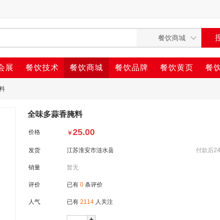
会展
餐饮技术
餐饮商城
餐饮品牌
餐饮黄页
餐
料
全味多蒜香腌料
25.00
价格
￥
发货
江苏淮安市涟水县
付款后2
销量
暂无
评价
已有
0
条评价
人气
已有
2114
人关注
+