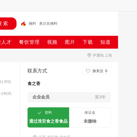
腌料
奥尔良腌料
饮人才
餐饮管理
视频
图片
下载
知道
IP属地 上海
联系方式
加关注
0
对比
食之香
4小时内
企业会员
第3年
资料
保证金
通过淮安食之香食品
未缴纳
科技有限公司认证