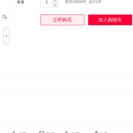
库存
10000
件 起订1件
数量
-