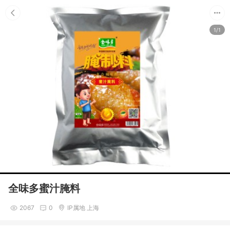
1/1
全味多蜜汁腌料
2067
0
IP属地 上海