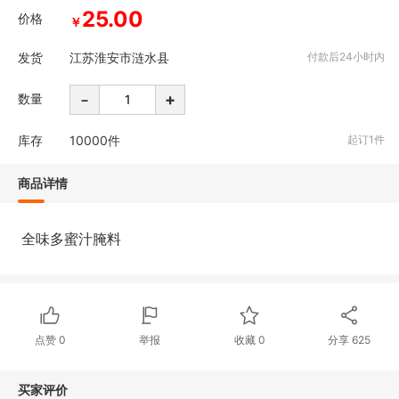
25.00
价格
￥
发货
江苏淮安市涟水县
付款后24小时内
-
+
数量
库存
10000
件
起订1件
商品详情
全味多蜜汁腌料
点赞
0
举报
收藏
0
分享
625
买家评价