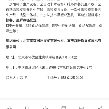
一次性杯子生产设备、全自动非木秸秆纤维环保餐具生产线、全
自动纸浆模塑餐具生产线、纸浆模具设备、一次性纸浆模塑餐具
生产线、成型一体机、一步法挤出吸塑成型机、高速注塑机等；
快餐、生鲜冷链配送
:
EPP外餐箱、EPP食品保温箱、EPP生鲜配送箱、食品配送箱、保
温盒等；
组织
单位：
北京汉森国际展览有限公司
、
重庆汉唯斯展览展示有
限公司
1
301
地
址：北京市
怀柔区北房镇幸福西街
号
室
66
2
地
址：重庆市渝北区悦来大道
号重庆国际博览中心
层
158 0125 2101
联系人
：
高
飞
手机号：