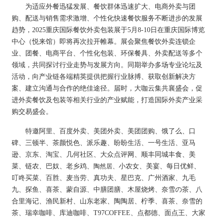
为适应外餐迅猛发展、餐饮群体迅速扩大、电商外卖与团
购、配送与销售需求激增、个性化快速餐饮服务不断进步的发展
趋势，
2025重庆国际餐饮外卖包装展
于
5月8-10日在重庆国际博览
中心（悦来馆）即将再次拉开帷幕。展会聚焦餐饮外卖连锁企
业、团餐、电商平台、个性化包装、环保餐具、外卖配送等多个
领域，共同探讨行业走势与发展方向。同期举办多场专业论坛及
活动，向产业链各端精英提供把握行业脉搏、获取创新解决方
案、建立沟通与合作的绝佳途径。届时，大咖云集共襄盛会，促
进外卖餐饮及包装等相关行业的产业赋能，打造国际外卖产业采
购交易盛会。
特邀阿里、百度外卖、美团外卖、美团团购、饿了么、口
碑、三顿半、茶颜悦色、派乐趣、盼盼生活、一号生活、亚马
逊、京东、淘宝、几何社区、大众点评网、顺丰同城丰食、美
菜、链农、巴奴、老乡鸡、
陶然居
、
小农女、美宴、每日优鲜、
叮咚买菜、百胜、麦当劳、真功夫、星巴克、广州酒家、九毛
九、探鱼、喜茶、蒙自源、中膳团膳、木屋烧烤、奈雪の茶、八
合里海记、渔民新村、山东老家、陶陶居、柠季、喜茶、奈雪的
茶、瑞幸咖啡、库迪咖啡、
T97
COFFEE
、点都德、面点王、大家