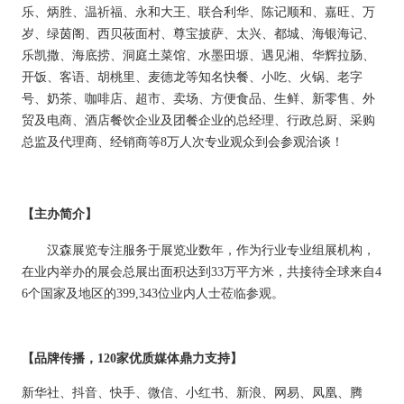
乐、炳胜、温祈福、永和大王、联合利华、陈记顺和、嘉旺、万
岁、绿茵阁、西贝莜面村、尊宝披萨、太兴、都城、海银海记、
乐凯撒、海底捞、洞庭土菜馆、水墨田塬、遇见湘、华辉拉肠、
开饭、客语、胡桃里、麦德龙等知名快餐、小吃、火锅、老字
号、奶茶、咖啡店、超市、卖场、方便食品、生鲜、新零售、外
贸及电商、酒店餐饮企业及团餐企业的总经理、行政总厨、采购
总监及代理商、经销商等
8万人次专业观众到会参观洽谈！
【主办简介】
汉森展览专注服务于
展览
业数年，作为行业专业组展机构，
在
业内
举办的展会总展出面积达到
33
万平方米，共接待全球来自
4
6个国家及地区的3
99
,
343
位业内人士莅临参观。
【品牌传播，
1
2
0家优质媒体鼎力支持】
新华社、抖音、快手、微信、小红书、新浪、网易、凤凰、腾