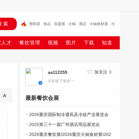
预制菜
食品
加盟展
火锅
酒店
火锅食材展
冷
冻食品
火锅食材
饮人才
餐饮管理
视频
图片
下载
知道
加关注
aa112255
0
没有留下签名~~
最新餐饮会展
2026重庆国际制冷通风及冷链产业展览会
2025第三十一届广州酒店用品展览会
2026重庆餐饮展I2026重庆火锅食材展I202